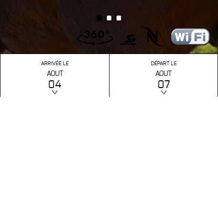
•
•
•
ARRIVÉE LE
DÉPART LE
AOUT
AOUT
04
07
RESERVEZ
NOTRE PRIX
626 €
PAIEMENT
AUTRES SITES
SÉCURISÉ
657€
BALADE À CHEVAL SUR PORTO-POLLO ET SA RÉGION
En mer, sur la plage, en montagne, vous pouvez découvrir les charmes des
balades à cheval proposées par les différents centres équestres implantés sur
Porto Pollo.
Centre Ã©questre poney club la plage
Ouvert toute l'annÃ©e. AffiliÃ© Ã la FFE.
Haute saison : tous les jours et les jours